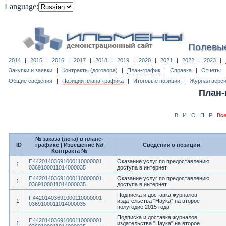
Language:
Полевы
2014
|
2015
|
2016
|
2017
|
2018
|
2019
|
2020
|
2021
|
2022
|
2023
|
Закупки и заявки
|
Контракты (договора)
|
План-график
|
Справка
|
Отчеты
Общие сведения
|
Позиции плана-графика
|
Итоговые позиции
|
Журнал верс
План-
В
И
О
П
Р
Вс
№ заказа (лота) в плане-
ID
графике | Извещение №/
Сведения о позиции
Контракта №
П44201403691000110000001
Оказание услуг по предоставлению
1
0369100011014000035
доступа в интернет
П44201403691000110000001
Оказание услуг по предоставлению
1
0369100011014000035
доступа в интернет
Подписка и доставка журналов
П44201403691000110000001
1
издательства "Наука" на второе
0369100011014000035
полугодие 2015 года
Подписка и доставка журналов
П44201403691000110000001
1
издательства "Наука" на второе