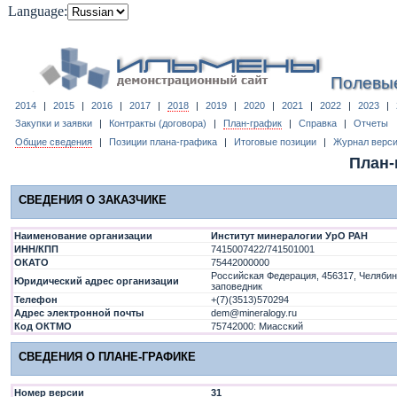
Language:
Полевы
2014
|
2015
|
2016
|
2017
|
2018
|
2019
|
2020
|
2021
|
2022
|
2023
|
Закупки и заявки
|
Контракты (договора)
|
План-график
|
Справка
|
Отчеты
Общие сведения
|
Позиции плана-графика
|
Итоговые позиции
|
Журнал верс
План-
СВЕДЕНИЯ О ЗАКАЗЧИКЕ
Наименование организации
Институт минералогии УрО РАН
ИНН/КПП
7415007422/741501001
ОКАТО
75442000000
Российская Федерация, 456317, Челябин
Юридический адрес организации
заповедник
Телефон
+(7)(3513)570294
Адрес электронной почты
dem@mineralogy.ru
Код ОКТМО
75742000: Миасский
СВЕДЕНИЯ О ПЛАНЕ-ГРАФИКЕ
Номер версии
31