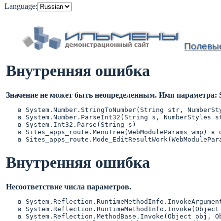
Language:
Полевы
Внутренняя ошибка
Значение не может быть неопределенным. Имя параметра: S
   в System.Number.StringToNumber(String str, NumberSt
   в System.Number.ParseInt32(String s, NumberStyles st
   в System.Int32.Parse(String s)

   в Sites_apps_route.MenuTree(WebModuleParams wmp) в 
Внутренняя ошибка
Несоответствие числа параметров.
   в System.Reflection.RuntimeMethodInfo.InvokeArgumen
   в System.Reflection.RuntimeMethodInfo.Invoke(Object
   в System.Reflection.MethodBase.Invoke(Object obj, Ob